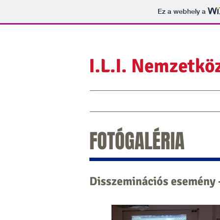
Ez a webhely a
I.L.I. Nemzetköz
Főoldal
Projekt tagok
Erasmus+
FOTÓGALÉRIA
Disszeminációs esemény -