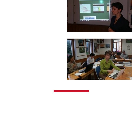
​© 2015 I.L.I. Nemzetközi Nyelvek Intézete K
2100 Gödöllő,
Körösfői Kriesch Aladár u. 2.
Telefon: 36 28 511 366; Mobil: 36 20 543 177
Email:
info@ili.hu