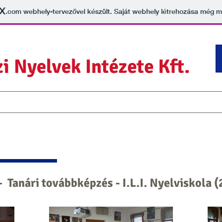
.com
webhely-tervezővel készült. Saját webhely létrehozása még 
i Nyelvek Intézete Kft.
Erasmus+ és I.L.I.
Projekt eredmények
Kulturális információk
 Tanári továbbképzés - I.L.I. Nyelviskola (