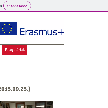
ma
Kezdés most!
Fotógalériák
Hírek
Kapcsolat
2015.09.25.)